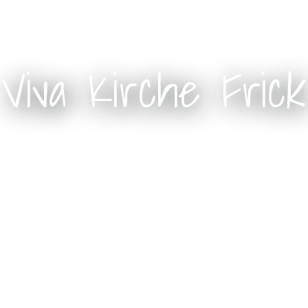
Viva Kirche Frick
Chilä wo beläbt!