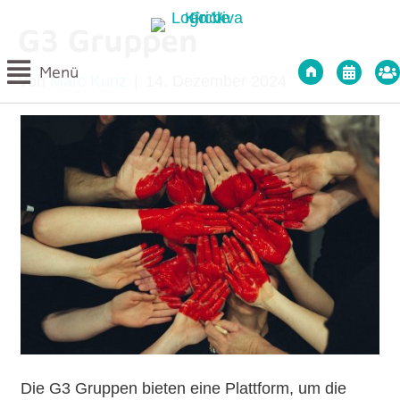
G3 Gruppen
Startseite Viv
Int
Menü
Von
Marc Kunz
|
14. Dezember 2024
Die G3 Gruppen bieten eine Plattform, um die